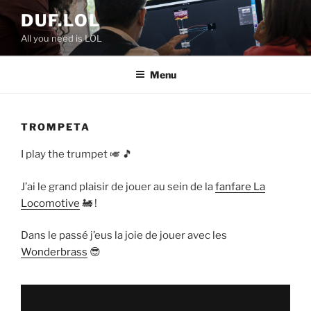
Aller
DUF.LOL
au
All you need is LOL
contenu
principal
Menu
TROMPETA
I play the trumpet 🎺 🎵
J’ai le grand plaisir de jouer au sein de la
fanfare La
Locomotive
🚂 !
Dans le passé j’eus la joie de jouer avec les
Wonderbrass
😎