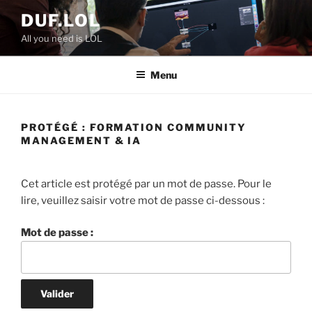
Aller
DUF.LOL
au
All you need is LOL
contenu
principal
Menu
PROTÉGÉ : FORMATION COMMUNITY
MANAGEMENT & IA
Cet article est protégé par un mot de passe. Pour le
lire, veuillez saisir votre mot de passe ci-dessous :
Mot de passe :