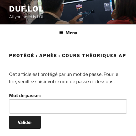
Aller
DUF.LOL
au
All you need is LOL
contenu
principal
Menu
PROTÉGÉ : APNÉE : COURS THÉORIQUES AP
Cet article est protégé par un mot de passe. Pour le
lire, veuillez saisir votre mot de passe ci-dessous :
Mot de passe :