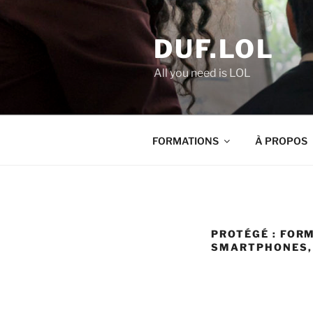
Aller
au
DUF.LOL
contenu
principal
All you need is LOL
FORMATIONS
À PROPOS
PROTÉGÉ : FOR
SMARTPHONES, 